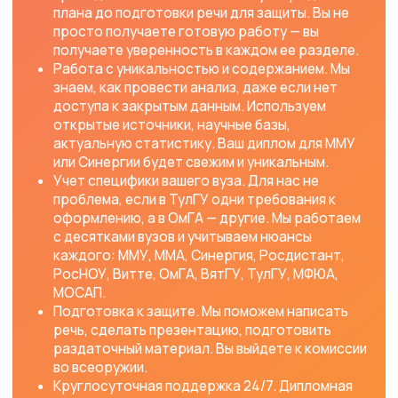
написать, позвонить, спросить — и получить
быстрый ответ.
Честность и прозрачность. Мы не скрываемся
за фразами «закрываем сессию под ключ». Мы
предлагаем реальную, осязаемую помощь: мы
поможем в написании диплома, поможем с
практикой, поможем с тестами и отчетами. Мы
работаем на ваш результат.
Человеческое отношение. Мы понимаем ваш
страх и усталость. Мы не осуждаем, а
поддерживаем. Мы искренне радуемся вашим
успехам и победам.
С нами легко учиться. Это не просто красивый
слоган, а философия нашей работы. Мы берем на
себя сложности, чтобы вы наслаждались
студенческой жизнью и уверенно смотрели в
будущее. Диплом — это важно, но это не повод для
паники. Это повод обратиться к профессионалам.
Сделайте последний шаг к своему диплому вместе
с нами
Дипломная работа — это ваш звездный час. Не
позволяйте страху, усталости или нехватке
времени украсть этот момент. Доверьтесь
команде, которая уже 6 лет делает студенческую
жизнь тысяч людей спокойной и счастливой.
Если вы учитесь в ММУ, ММА, «Синергия»,