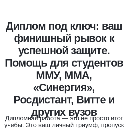
Диплом под ключ: ваш
финишный рывок к
успешной защите.
Помощь для студентов
ММУ, ММА,
«Синергия»,
Росдистант, Витте и
других вузов
Дипломная работа — это не просто итог
учебы. Это ваш личный триумф, пропуск
в профессиональную жизнь и, возможно,
первая серьезная научная работа.
Именно поэтому вокруг диплома всегда
столько переживаний, бессонных ночей
и нервотрепки. Кажется, что гора
методичек, требований и дедлайнов вот-
вот рухнет и похоронит под собой все