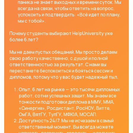
Росдистант, РосНОУ, Витте, ОмГА, ВятГУ, ТулГУ,
МФЮА, МОСАП, и вам нужна качественная помощь в
написании диплома под ключ, не тяните до
последней ночи.
Оставьте заявку на нашем сайте: helpuniversity.ru
Мы незамедлительно свяжемся с вами, обсудим
детали, тему, требования вашего вуза и
предложим решение, которое избавит вас от
стресса и подарит уверенность в завтрашнем
дне. Вместе мы дойдем до самого верха — до
вашего красного диплома и блестящей защиты!
Наша команда поможет
написать диплом под
ключ для студентов
ММУ, ММА, Синергии,
Росдистант, РосНОУ,
Витте, ВятГУ, ОмГА,
МФЮА, ТулГУ, МосАП
Команда helpuniversity представляет
собой сообщество преподавателей и
студентов, которые готовы помочь