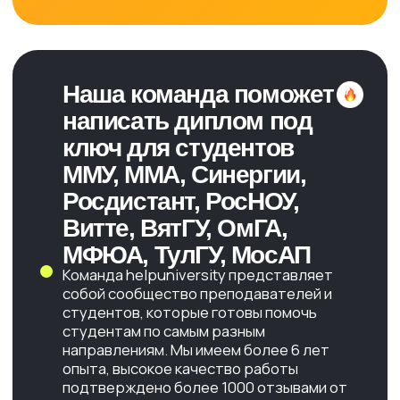
Сессия «под ключ»
Диплом
Тесты
ИНН: 233704978043
ОГРНИП: 304233705900205
HelpUniversity © 2024
Договор оферты
Политика конфиденциальности
Согласие на обработку персональных данных
Политика обработка файлов "cookie"