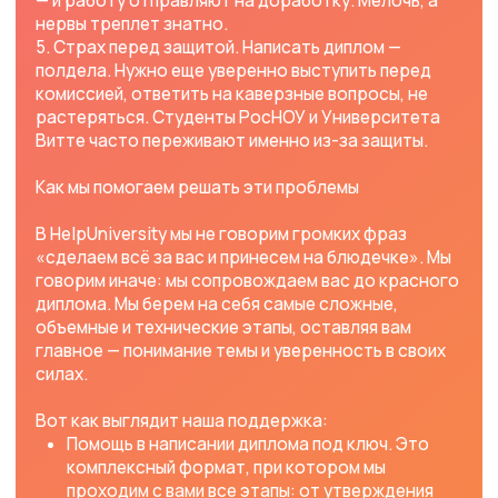
каждого: ММУ, ММА, Синергия, Росдистант,
РосНОУ, Витте, ОмГА, ВятГУ, ТулГУ, МФЮА,
МОСАП.
Подготовка к защите. Мы поможем написать
речь, сделать презентацию, подготовить
раздаточный материал. Вы выйдете к комиссии
во всеоружии.
Круглосуточная поддержка 24/7. Дипломная
паника не знает выходных и времени суток. Мы
всегда на связи, чтобы ответить на вопрос,
успокоить и подтвердить: «Всё идет по плану,
мы с тобой».
Почему студенты выбирают HelpUniversity уже
более 6 лет?
Мы не даем пустых обещаний. Мы просто делаем
свою работу качественно, с душой и полной
ответственностью за результат. С нами вы
перестанете беспокоиться и бояться сессии и
дипломов, потому что у вас будет надежный тыл.
Опыт. 6 лет на рынке — это тысячи дипломных
работ, сотни успешных защит. Мы знаем все
тонкости подготовки диплома в ММУ, ММА,
«Синергия», Росдистант, РосНОУ, Витте,
ОмГА, ВятГУ, ТулГУ, МФЮА, МОСАП.
Доступность 24/7. Мы не исчезаем в самый
ответственный момент. Вы всегда можете