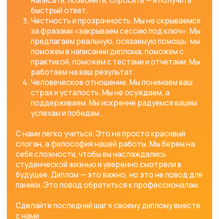
студентам по самым разным
направлениям. Мы имеем более 6 лет
опыта, высокое качество работы
подтверждено более 1000 отзывами от
студентов, и у нас работают лучшие
специалисты. Если у вас возникли
трудности с написанием курсовой
работы, команда helpuniversity всегда
готова помочь. Оставьте заявку на сайте
https://helpuniversity.ru/
или напишите
нам в любом мессенджере, и мы
незамедлительно свяжемся с вами!
Оставить заявку
Узнать стоимость