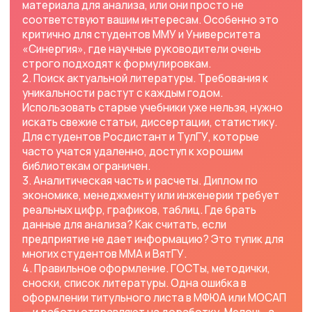
растеряться. Студенты РосНОУ и Университета
Витте часто переживают именно из-за защиты.
Как мы помогаем решать эти проблемы
В HelpUniversity мы не говорим громких фраз
«сделаем всё за вас и принесем на блюдечке». Мы
говорим иначе: мы сопровождаем вас до красного
диплома. Мы берем на себя самые сложные,
объемные и технические этапы, оставляя вам
главное — понимание темы и уверенность в своих
силах.
Вот как выглядит наша поддержка:
Помощь в написании диплома под ключ. Это
комплексный формат, при котором мы
проходим с вами все этапы: от утверждения
плана до подготовки речи для защиты. Вы не
просто получаете готовую работу — вы
получаете уверенность в каждом ее разделе.
Работа с уникальностью и содержанием. Мы
знаем, как провести анализ, даже если нет
доступа к закрытым данным. Используем
открытые источники, научные базы,
актуальную статистику. Ваш диплом для ММУ
или Синергии будет свежим и уникальным.
Учет специфики вашего вуза. Для нас не
проблема, если в ТулГУ одни требования к
оформлению, а в ОмГА — другие. Мы работаем
с десятками вузов и учитываем нюансы