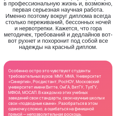
надежды на красный диплом.
Особенно остро это чувствуют студенты
требовательных вузов: ММУ, ММА, Университет
«Синергия», Росдистант, РосНОУ, Московский
университет имени Витте, ОмГА, ВятГУ, ТулГУ,
МФЮА, МОСАП. В каждом из этих учебных
заведений свои стандарты, свои научные школы и
свои «подводные камни». Разобраться в этом
одиночку сложно, а ошибаться на финишной
прямой — непозволительная роскошь.
Мы — команда HelpUniversity. Уже более 6 лет мы
стоим плечом к плечу со студентами, помогая им
пройти этот путь с минимальными потерями и
максимальным результатом. Мы знаем, как
превратить написание диплома из мучительного
марафона в уверенное движение к цели.
Основные проблемы при написании дипломной
работы
Почему даже самые способные студенты паникуют
при слове «диплом»? Потому что это задача,
которая требует совмещения несовместимого:
глубокого анализа, строгой структуры,
оформления по ГОСТу и творческого подхода.
Вот главные трудности: