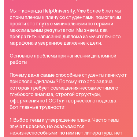
1. Выбор темы и утверждение плана. Часто темы
звучат красиво, но оказываются
нежизнеспособными: по ним нет литературы, нет
материала для анализа, или они просто не
соответствуют вашим интересам. Особенно это
критично для студентов ММУ и Университета
«Синергия», где научные руководители очень
строго подходят к формулировкам.
2. Поиск актуальной литературы. Требования к
уникальности растут с каждым годом.
Использовать старые учебники уже нельзя, нужно
искать свежие статьи, диссертации, статистику.
Для студентов Росдистант и ТулГУ, которые
часто учатся удаленно, доступ к хорошим
библиотекам ограничен.
3. Аналитическая часть и расчеты. Диплом по
экономике, менеджменту или инженерии требует
реальных цифр, графиков, таблиц. Где брать
данные для анализа? Как считать, если
предприятие не дает информацию? Это тупик для
многих студентов ММА и ВятГУ.
4. Правильное оформление. ГОСТы, методички,
сноски, список литературы. Одна ошибка в
оформлении титульного листа в МФЮА или МОСАП
— и работу отправляют на доработку. Мелочь, а
нервы треплет знатно.
5. Страх перед защитой. Написать диплом —
полдела. Нужно еще уверенно выступить перед
комиссией, ответить на каверзные вопросы, не