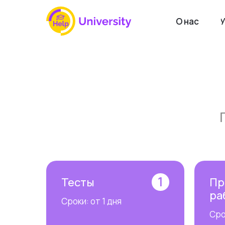
О нас
У
1
Тесты
Пр
ра
Сроки: от 1 дня
Сро