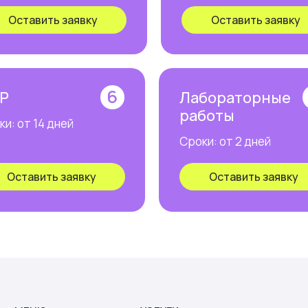
Оставить заявку
Оставить заявку
6
Р
Лабораторные
работы
и: от 14 дней
Сроки: от 2 дней
Оставить заявку
Оставить заявку
НЮ
УСЛУГИ
К
ас
Поступление в ВУЗ
+7
имость
Практика в организации
ывы
Сессия «под ключ»