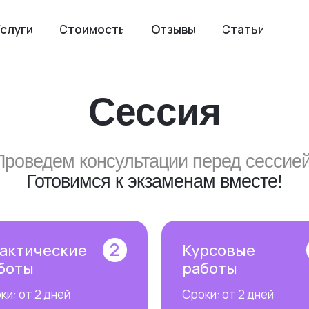
слуги
Стоимость
Отзывы
Статьи
Сессия
Проведем консультации перед сессией
Готовимся к экзаменам вместе!
2
актические
Курсовые
боты
работы
ки: от 2 дней
Сроки: от 2 дней