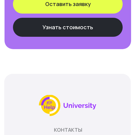
МЕНЮ
О нас
Стоимость
Отзывы
Бонусы
УСЛУГИ
Поступление в ВУЗ
Практика в организации
Сессия «под ключ»
Диплом
Тесты
ИНН: 233704978043
ОГРНИП: 304233705900205