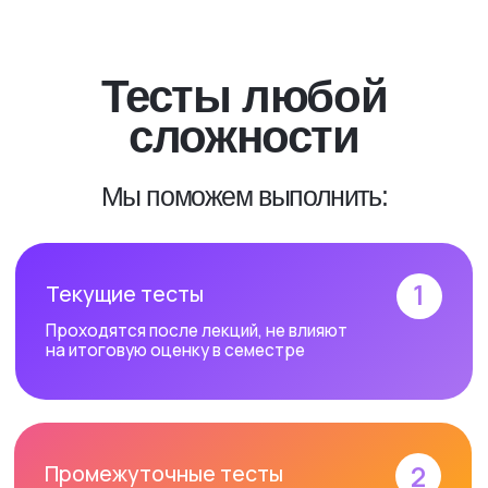
Тесты любой
сложности
Мы поможем выполнить:
1
Текущие тесты
Проходятся после лекций, не влияют
на итоговую оценку в семестре
2
Промежуточные тесты
Проходятся по всему материалу за семестр,
оценка должна быть положительной
3
Итоговые тесты