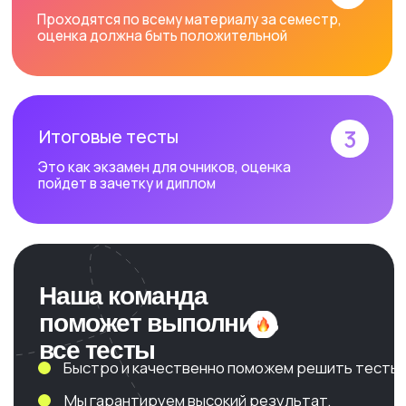
Это как экзамен для очников, оценка
пойдет в зачетку и диплом
Наша команда
поможет выполнить
все тесты
Быстро и качественно поможем решить тесты;
Мы гарантируем высокий результат,
ведь наша команда состоит из
опытных специалистов, которые
всегда рады оказать необходимую
помощь студентам.
Обеспечим полную конфиденциальность.
Если Вы хотите получить высокий результат,
то мы как раз те, к кому можно обратиться за
помощью в решении тестов. Обращайтесь к
нашей команде, и мы незамедлительно Вам
поможем. Для оформления заказа необходимо