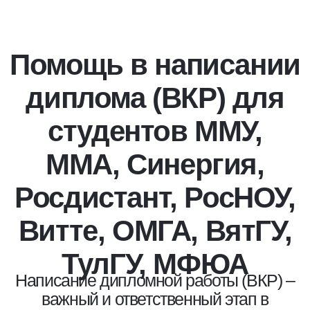
Помощь в написании
диплома (ВКР) для
студентов ММУ,
ММА, Синергия,
Росдистант, РосНОУ,
Витте, ОМГА, ВятГУ,
ТулГУ, МФЮА
Написание дипломной работы (ВКР) –
важный и ответственный этап в
обучении любого студента. Независимо
от того, учитесь ли вы в ММУ, ММА,
Синергии, Росдистанте, РосНОУ,
Университете Витте, ОМГА, ВятГУ,
ТулГУ или МФЮА, качественная
подготовка выпускной
квалификационной работы требует