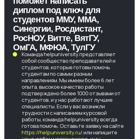
Отзывы
Бонусы
УСЛУГИ
Поступление в ВУЗ
Практика в организации
Сессия «под ключ»
Диплом
Тесты
ИНН: 233704978043
ОГРНИП: 304233705900205
HelpUniversity © 2024
Договор оферты
Политика конфиденциальности
Согласие на обработку персональных данных
Политика обработка файлов "cookie"