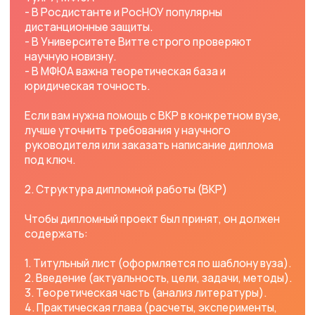
материалы).
Если у вас нет времени на написание диплома,
можно заказать готовую ВКР с гарантией защиты.
4. Как повысить уникальность диплома?
Большинство вузов (**ММУ, Витте, РосНОУ и др.**)
требуют оригинальность текста 70-90%. Как
добиться:
✔️ Глубокий рерайт – перефразирование с
сохранением смысла.
✔️ Использование свежих источников – меньше
шансов на плагиат.
✔️ Специальные сервисы (Antiplagiat.ru, Text.ru).
Если антиплагиат не проходит, можно заказать
профессиональное повышение уникальности.
5. Частые вопросы (FAQ)
❓ Сколько стоит помощь в написании диплома?
Цена зависит от вуза, темы и сроков.
❓ Даете ли вы гарантию на защиту?
Ответственные исполнители гарантируют
доработки до успешной сдачи.
❓ Можно ли заказать срочное написание ВКР?
Да.