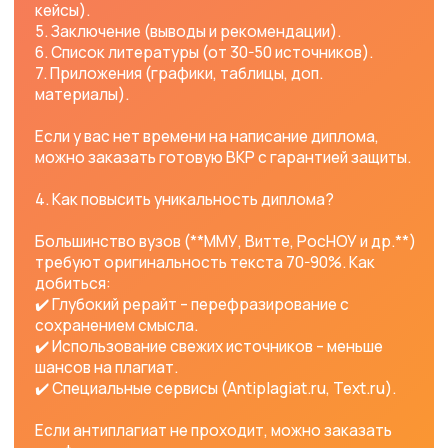
Вывод
Дипломная работа (ВКР) – сложный, но
выполнимый проект. Если вам нужна помощь в
написании диплома для ММУ, ММА, Синергии,
Росдистанта, РосНОУ, Витте, ОМГА, ВятГУ, ТулГУ
или МФЮА, обращайтесь к проверенным
специалистам.
🚀 Закажите дипломный проект с гарантией – и
защититесь на "отлично" без стресса!
Команда helpuniversity — это сообщество
преподавателей и студентов университетов,
оказывающие помощь обучающимся по различным
направлениям. Мы работаем в сфере
образовательных услуг уже более 6 лет и имеем
более тысячи положительных отзывов от
клиентов. Наши специалисты — лучшие в своем
деле и способны справиться с самыми сложными
учебными задачами. Узнать больше об услугах и
возможностях helpuniversity можно на нашем
сайте:
https://helpuniversity.ru/
. Мы всегда готовы
поддержать студентов!
Наша команда