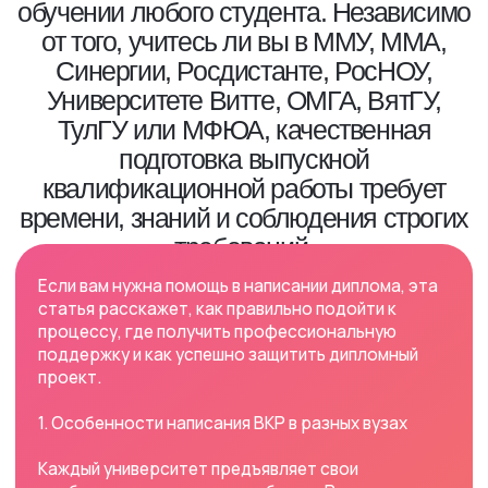
времени, знаний и соблюдения строгих
требований.
Если вам нужна помощь в написании диплома, эта
статья расскажет, как правильно подойти к
процессу, где получить профессиональную
поддержку и как успешно защитить дипломный
проект.
1. Особенности написания ВКР в разных вузах
Каждый университет предъявляет свои
требования к дипломным работам. Рассмотрим
ключевые нюансы:
✅ ММУ (Московский Международный
Университет)
- Акцент на практическую значимость
исследования.
- Строгие требования к оформлению по ГОСТ.
- Помощь с дипломом ММУ может потребоваться
при анализе кейсов.
✅ ММА (Московская Международная Академия)
- Часто требуются прикладные исследования.
- Важна уникальность текста (антиплагиат ВУЗ).
✅ Университет Синергия
- Делают упор на бизнес-проекты и стартапы.