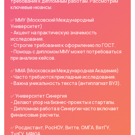
- Дипломная работа в Синергии часто включает
финансовые расчеты.
✅ Росдистант, РосНОУ, Витте, ОМГА, ВятГУ,
ТулГУ, МФЮА
- В Росдистанте и РосНОУ популярны
дистанционные защиты.
- В Университете Витте строго проверяют
научную новизну.
- В МФЮА важна теоретическая база и
юридическая точность.
Если вам нужна помощь с ВКР в конкретном вузе,
лучше уточнить требования у научного
руководителя или заказать написание диплома
под ключ.
2. Структура дипломной работы (ВКР)
Чтобы дипломный проект был принят, он должен
содержать:
1. Титульный лист (оформляется по шаблону вуза).
2. Введение (актуальность, цели, задачи, методы).
3. Теоретическая часть (анализ литературы).
4. Практическая глава (расчеты, эксперименты,
кейсы).
5. Заключение (выводы и рекомендации).
6. Список литературы (от 30-50 источников).
7. Приложения (графики, таблицы, доп.