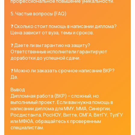
поможет написать
диплом под ключ для
студентов ММУ, ММА,
Синергии, Росдистант,
РосНОУ, Витте, ВятГУ,
ОмГА, МФЮА, ТулГУ
Команда helpuniversity представляет
собой сообщество преподавателей и
студентов, которые готовы помочь
студентам по самым разным
направлениям. Мы имеем более 6 лет
опыта, высокое качество работы
подтверждено более 1000 отзывами от
студентов, и у нас работают лучшие
специалисты. Если у вас возникли
трудности с написанием курсовой
работы, команда helpuniversity всегда
готова помочь. Оставьте заявку на сайте
https://helpuniversity.ru/
или напишите
нам в любом мессенджере, и мы
незамедлительно свяжемся с вами!
Оставить заявку