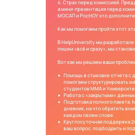
4. Страх перед комиссией. Пред
а мини-презентация перед коми
МОСАП и РосНОУ это дополните
Как мы помогаем пройти этот эт
В HelpUniversity мы разработал
пишем «всё и сразу», мы стано
Вот как мы решаем ваши пробле
Помощь в стыковке отчета с д
помогаем структурировать ма
студентов ММА и Университет
Работа с «закрытыми» данным
Подготовка полного пакета. 
дневник, на что обратить вни
каждом своем слове.
Круглосуточная поддержка 24
ваш вопрос, подбодрить и по