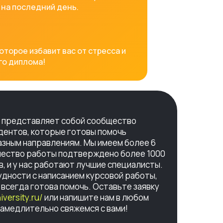
 на последний день.
торое избавит вас от стресса и
го диплома!
ty представляет собой сообщество
дентов, которые готовы помочь
азным направлениям. Мы имеем более 6
ачество работы подтверждено более 1000
, и у нас работают лучшие специалисты.
рудности с написанием курсовой работы,
y всегда готова помочь. Оставьте заявку
iversity.ru/
или напишите нам в любом
замедлительно свяжемся с вами!