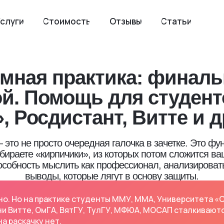
слуги
Стоимость
Отзывы
Статьи
мная практика: финаль
ой. Помощь для студен
, Росдистант, Витте и д
это не просто очередная галочка в зачетке. Это ф
обираете «кирпичики», из которых потом сложится в
особность мыслить как профессионал, анализироват
выводы, которые лягут в основу защиты.
. Но на практике студенты ММУ, ММА, Университета «С
и Витте, ОмГА, ВятГУ, ТулГУ, МФЮА, МОСАП сталкивают
а раскачку нет.