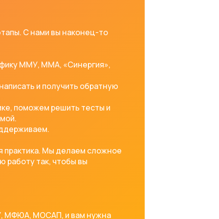
тапы. С нами вы наконец-то
ифику ММУ, ММА, «Синергия»,
 написать и получить обратную
ике, поможем решить тесты и
мой.
оддерживаем.
ая практика. Мы делаем сложное
ю работу так, чтобы вы
ГУ, МФЮА, МОСАП, и вам нужна