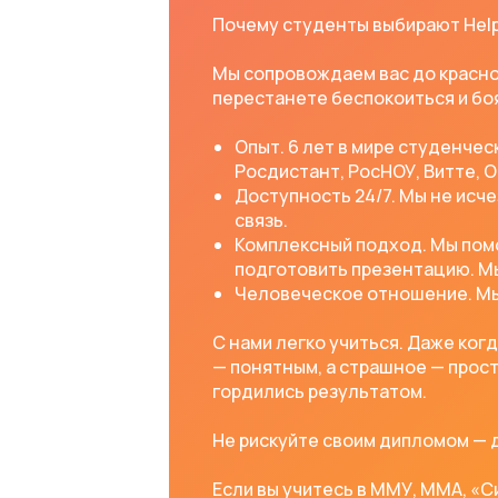
Почему студенты выбирают HelpU
Мы сопровождаем вас до красно
перестанете беспокоиться и боя
Опыт. 6 лет в мире студенче
Росдистант, РосНОУ, Витте, 
Доступность 24/7. Мы не исч
связь.
Комплексный подход. Мы помо
подготовить презентацию. Мы
Человеческое отношение. Мы 
С нами легко учиться. Даже ког
— понятным, а страшное — прост
гордились результатом.
Не рискуйте своим дипломом —
Если вы учитесь в ММУ, ММА, «С