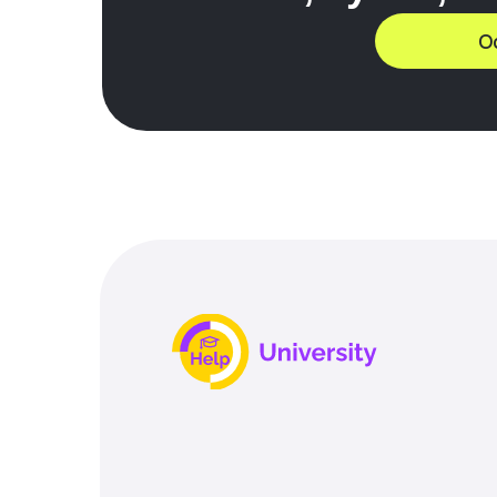
МЕ
О
О н
Сто
Отз
Бон
ИНН: 233704978043
ОГРНИП: 304233705900205