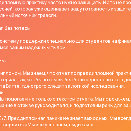
дипломную практику часто нужно защищать. И это не пр
ссией, которая уже оценивает вашу готовность к защит
льный источник тревоги.
ап без потерь
и систему поддержки специально для студентов на фина
вимся вашим надежным тылом.
мы:
ипломом. Мы знаем, что отчет по преддипломной практик
териал так, чтобы потом вы без боли перенесли его в д
а Витте, где строго следят за логикой исследования.
и.
Мы помогаем не только с текстом отчета. Мы подскажем,
мание в отзыве руководителя, и подготовим речь для за
/7. Преддипломная паника не знает выходных. Мы всегда
дтвердить: «Мы всё успеваем, выдыхай!».