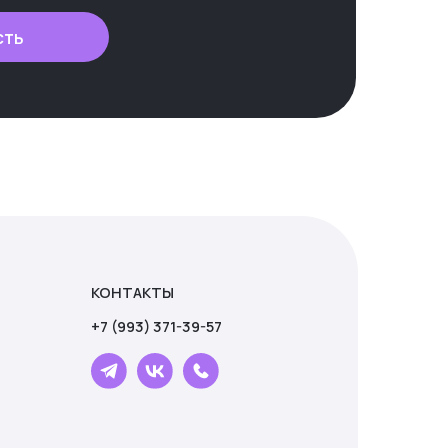
ОНТАКТЫ
сть
 (993) 371-39-57
lpUniversity © 2024
говор оферты
литика конфиденциальности
гласие на обработку персональных
нных
литика обработка файлов "cookie"