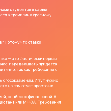
лечами студентов в самый
сса в трамплин к красному
в? Потому что ставки
тике — это фактически первая
йчас, переделывать придется
тично, так как требования к
 к госэкзаменам. И тут нужно
сто на сам отчет просто не
ей, особенно финансовой. А
дистант или МФЮА. Требования