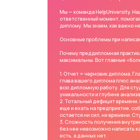
Мы — команда HelpUniversity. На
ответственный момент, помогая
диплому. Мы знаем, как важно н
Основные проблемы при написан
Почему преддипломная практика
максимальны. Вот главные «бол
1. Отчет = черновик диплома. Г
глава вашего диплома плюс ана
всю дипломную работу. Для сту
уникальности и глубине анализа
2. Тотальный дефицит времени. 
еще и ехать на предприятие, со
остается ни сил, ни времени. С
3. Сложность получения внутре
без нее невозможно написать к
есть, а данных нет.