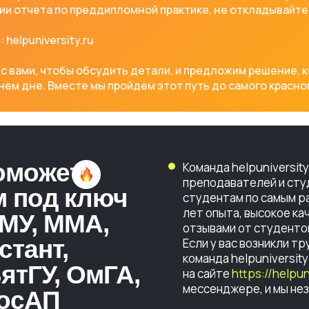
ии отчета по преддипломной практике, не откладывайте
helpuniversity.ru
вами, чтобы обсудить детали, и предложим решение, ко
ем дне. Вместе мы пройдем этот путь до самого красно
оможет
Команда helpuniversi
преподавателей и сту
м под ключ
студентам по самым р
лет опыта, высокое к
МУ, ММА,
отзывами от студентов
стант,
Если у вас возникли т
команда helpuniversit
ятГУ, ОмГА,
на сайте
https://helpun
мессенджере, и мы не
МосАП