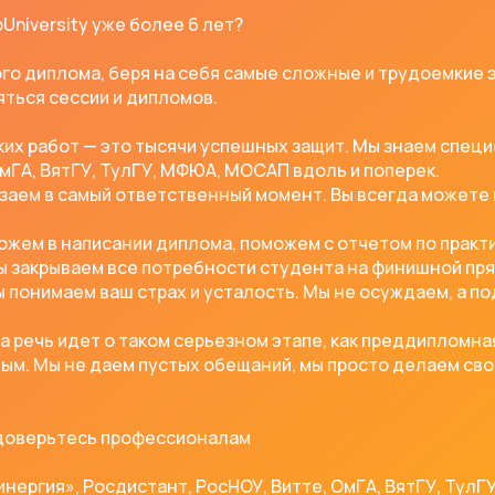
niversity уже более 6 лет?
го диплома, беря на себя самые сложные и трудоемкие э
ться сессии и дипломов.
ских работ — это тысячи успешных защит. Мы знаем спец
ОмГА, ВятГУ, ТулГУ, МФЮА, МОСАП вдоль и поперек.
езаем в самый ответственный момент. Вы всегда можете
жем в написании диплома, поможем с отчетом по практ
 закрываем все потребности студента на финишной пря
понимаем ваш страх и усталость. Мы не осуждаем, а п
да речь идет о таком серьезном этапе, как преддипломн
ым. Мы не даем пустых обещаний, мы просто делаем сво
 доверьтесь профессионалам
инергия», Росдистант, РосНОУ, Витте, ОмГА, ВятГУ, Тул