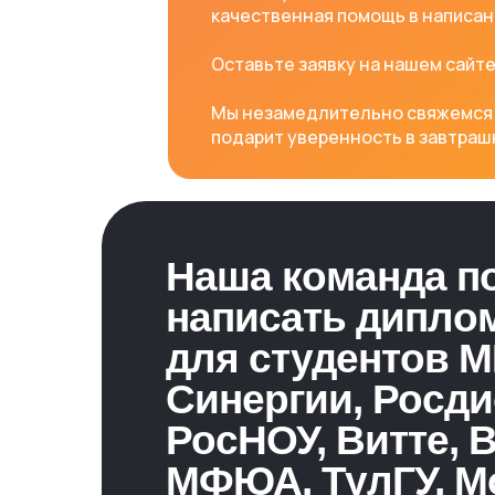
качественная помощь в написан
Оставьте заявку на нашем сайте: 
Мы незамедлительно свяжемся с 
подарит уверенность в завтрашн
Наша команда п
написать дипло
для студентов М
Синергии, Росди
РосНОУ, Витте, В
МФЮА, ТулГУ, 