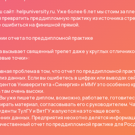
ш сайт: helpuniversity.ru. Уже более 6 лет мы стоим за п
 превратить преддипломную практику из источника стре
е ошибиться на финишной прямой.
ии отчета по преддипломной практике
 вызывает священный трепет даже у круглых отличнико
евые точки»:
лавная проблема в том, что отчет по преддипломной прак
лиз данных. Если вы ошибетесь в цифрах или выводах се
дентов Университета «Синергия» и ММУ это особенно кри
 там очень высоки.
Вы уже пишете диплом, возможно, работаете, готовитесь
бирать материал, согласовывать его с руководителем. Ча
туденты ТулГУ и ВятГУ жалуются на это чаще всего.
нних данных. Предприятия неохотно делятся информаци
ачественный отчет по преддипломной практике для Рос