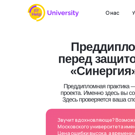
О нас
У
Преддипло
перед защит
«Синергия»
Преддипломная практика — 
проекта. Именно здесь вы с
Здесь проверяется ваша сп
Звучит вдохновляюще? Возможно
Московского университета имен
Цена ошибки высока, а времени н