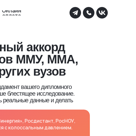
Онлайн
оплата
ный аккорд
тов ММУ, ММА,
ругих вузов
ундамент вашего дипломного
аше блестящее исследование.
ь реальные данные и делать
инергия», Росдистант, РосНОУ,
ся с колоссальным давлением.