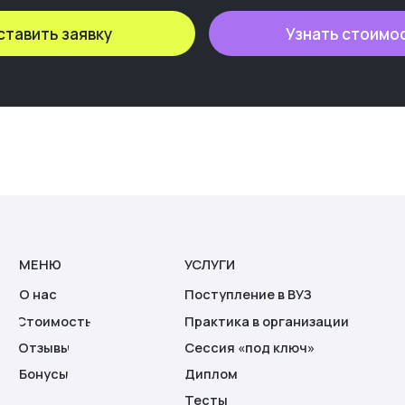
НЮ
УСЛУГИ
К
ставить заявку
Узнать стоимо
ас
Поступление в ВУЗ
+7
имость
Практика в организации
ывы
Сессия «под ключ»
усы
Диплом
Тесты
He
До
По
Со
да
По